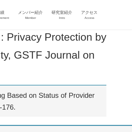
業績
メンバー紹介
研究室紹介
アクセス
vement
Member
Intro
Access
rivacy Protection by
ty, GSTF Journal on
g Based on Status of Provider
-176.