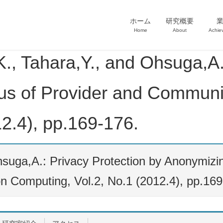
ホーム
研究概要
Home
About
Achie
hara,Y., and Ohsuga,A.: P
us of Provider and Communi
2.4), pp.169-176.
uga,A.: Privacy Protection by Anonymizin
 Computing, Vol.2, No.1 (2012.4), pp.169