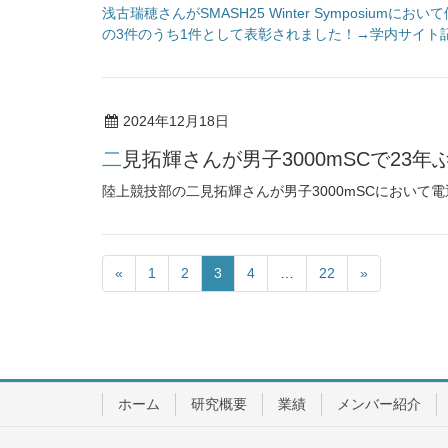
浅古瑞穂さんがSMASH25 Winter Symposiu
の3件のうち1件として表彰されました！→学内サイト
2024年12月18日
二見拓輝さんが男子3000mSCで23
陸上競技部の二見拓輝さんが男子3000mSCにおいて電通
«
1
2
3
4
…
22
»
ホーム
研究概要
業績
メンバー紹介